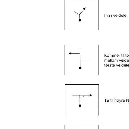
Inn i veidele
Kommer til to 
mellom veide
første veidel
Ta til høyre 