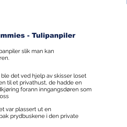
mmies - Tulipanpiler
panpiler slik man kan
ren.
 ble det ved hjelp av skisser loset
til et privathust, de hadde en
undkjøring forann inngangsdøren som
 oss
t var plassert ut en
 bak prydbuskene i den private