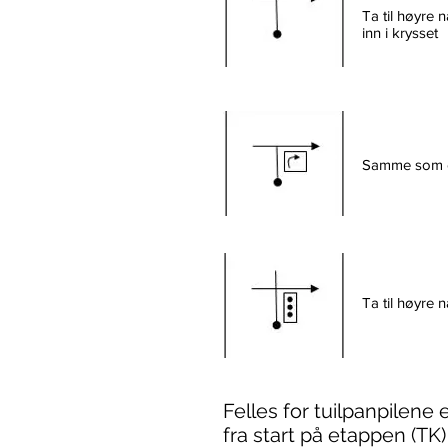
Ta til høyre 
inn i krysset
Samme som ov
Ta til høyre 
Felles for tuilpanpilene 
fra start på etappen (TK)