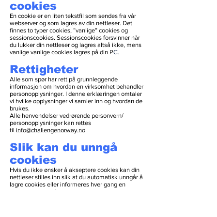
cookies
En cookie er en liten tekstfil som sendes fra vår
webserver og som lagres av din nettleser. Det
finnes to typer cookies, ”vanlige” cookies og
sessionscookies. Sessionscookies forsvinner når
du lukker din nettleser og lagres altså ikke, mens
vanlige vanlige cookies lagres på din P
C.
Rettigheter
Alle som spør har rett på grunnleggende
informasjon om hvordan en virksomhet behandler
personopplysninger. I denne erklæringen omtaler
vi hvilke opplysninger vi samler inn og hvordan de
brukes.
Alle henvendelser vedrørende personvern/
personopplysninger kan rettes
til
info@challengenorway.no
Slik kan du unngå
cookies
Hvis du ikke ønsker å akseptere cookies kan din
nettleser stilles inn slik at du automatisk unngår å
lagre cookies eller informeres hver gang en
webside ønsker å lagre en cookie. Via nettleseren
kan også tidligere lagrede cookies slettes. Se
nettleserens hjelpesider for mer informasjon om
dette. Du kan også slette cookies manuelt fra din