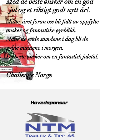
Med de beste ønsker om en god
jul og et riktigt godt nytt år!.
Måtte året foran oss bli fullt av oppfylte
ønsker og fantastiske øyeblikk.
Måtte de gode stundene i dag bli de
gylne minnene i morgen.
De beste ønsker om en fantastisk juletid.
Challenge Norge
Hovedsponsor