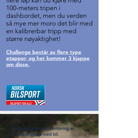
flere løp kan du kjøre med
100-meters tripen i
dashbordet, men du verden
så mye mer moro det blir med
en kalibrerbar tripp med
større nøyaktighet!
Challenge består av flere type
etapper, og her kommer 3 kjappe
om disse.
Challenge eller bilorientering er
orienteringsløp med bil.