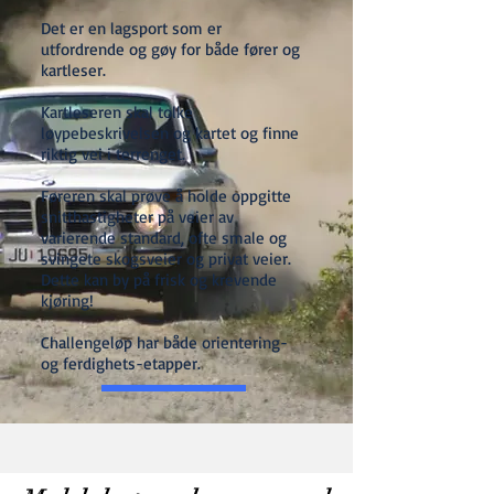
Det er en lagsport som er
utfordrende og gøy for både fører og
kartleser.
Kartleseren skal tolke
løypebeskrivelsen og kartet og finne
riktig vei i terrenget.
Føreren skal prøve å holde oppgitte
snitthastigheter på veier av
varierende standard, ofte smale og
svingete skogsveier og privat veier.
Dette kan by på frisk og krevende
kjøring!
Challengeløp har både orientering-
og ferdighets-etapper.