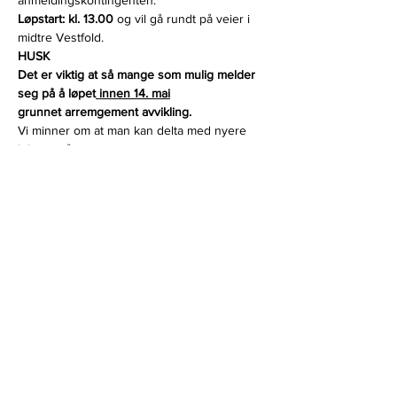
anmeldingskontingenten.
Løpstart: kl. 13.00 
og vil gå rundt på veier i 
midtre Vestfold.
HUSK
Det er viktig at så mange som mulig melder 
seg på å løpet
 innen 14. mai
grunnet arremgement avvikling.
Vi minner om at man kan delta med nyere 
biler også. 
Det er nok en utbredt oppfatning blant de 
«som lurer på» hva Regularity-løp er, at man 
må ha gammel bil for å delta. Ekstra 
trippteller er ikke nødvendig da løpet er 
beskrevet ved hjelp av tulipanpiler i alle 
aktuelle veideler samt henvisning til skilt i 
terrenget. 
Man kan også enkelt laste ned brukbare 
apper på telefon, som kan være til hjelp for 
å finne fram.
Påmelding til Treningsløp gjør du her:
Vestfoldsprinten 2022
Påmeldning innen 14. Mai  2022