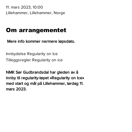
11. mars 2023, 10:00
Lillehammer, Lillehammer, Norge
Om arrangementet
Mere info kommer nermere løpsdato.
Innbydelse Regularity on Ice
Tilleggsregler Regularity on ice
NMK Sør Gudbrandsdal har gleden av å
innby til regularity-løpet «Regularity on Ice»
med start og mål på Lillehammer, lørdag 11.
mars 2023.
Løpet skiller seg fra andre regularityløp ved
at det inneholder morsomme
ferdighetsprøver, alle på snø- og isunderlag i
krevende traseer uten orienteringsmoment.
Løpet inngår i NTM Trailer & Tipp Regularity