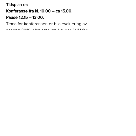
Tidsplan er: 
Konferanse fra kl. 10.00 – ca 15.00. 
Pause 12.15 – 13.00.
Tema for konferansen er bl.a evaluering av 
sesong 2019, planlagte løp / cuper / NM for 
2020, reglement for 2020, bruk av dekk i kl. 
1, mv. 
Forslag til saker, evt endring av reglement, 
må
 sendes oss innen 15. okt.
Påmelding sendes til Jan Egil Jensen 
Adr: Norges Bilsportsforbund, postboks 60, 
Bryn, 0611 Oslo
Eller mail: 
ferdighet@bilsport.no
. 
Påmeldings frist er 15. okt.
Deltakeravgift kr. 100,-. Nærmere info om 
sted sendes de påmeldte.
NB! Konferansen avholdes, hvis det melder 
seg min. 9 deltakere. 
Vennlig hilsen
Stein Hardeng
Leder FS /NBF 